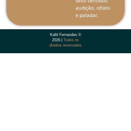
seus sentidos:
audição, olfato
e paladar.
Kallil Fernandes ©
2026 |
Todos os
direitos reservados