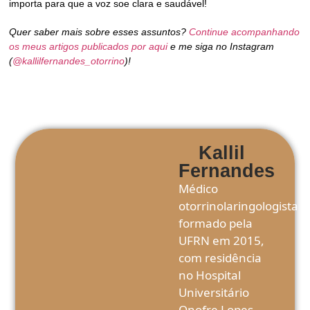
importa para que a
voz soe clara e saudável!
Quer saber mais sobre esses assuntos?
Continue acompanhando
os meus artigos publicados por aqui
e me siga no Instagram
(
@kallilfernandes_otorrino
)!
Kallil
Fernandes
Médico
otorrinolaringologista
formado pela
UFRN em 2015,
com residência
no Hospital
Universitário
Onofre Lopes