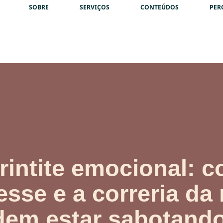
SOBRE
SERVIÇOS
CONTEÚDOS
PER
rintite emocional: 
esse e a correria da 
em estar sabotand