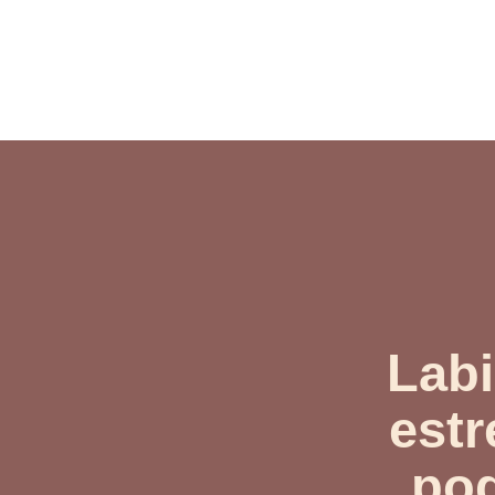
Labi
estr
pod