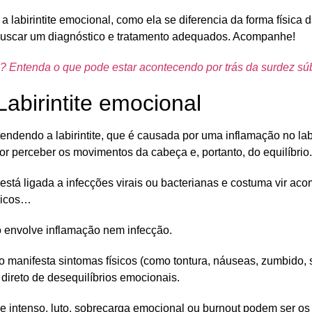
a labirintite emocional, como ela se diferencia da forma física 
buscar um diagnóstico e tratamento adequados. Acompanhe!
? Entenda o que pode estar acontecendo por trás da surdez súb
 Labirintite emocional
endendo a labirintite, que é causada por uma
inflamação no lab
or perceber os movimentos da cabeça e, portanto, do equilíbrio.
está ligada a
infecções virais
ou
bacterianas
e costuma vir aco
ísicos…
ão envolve inflamação nem infecção.
o manifesta sintomas físicos (como tontura, náuseas, zumbido,
 direto de
desequilíbrios emocionais
.
e intenso, luto, sobrecarga emocional
ou
burnout
podem ser os 