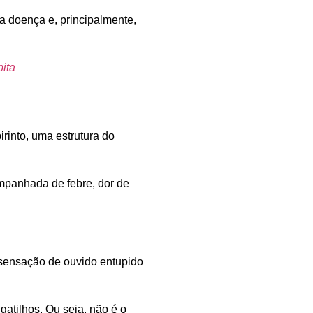
da doença e, principalmente,
ita
irinto
, uma estrutura do
mpanhada de febre, dor de
 sensação de ouvido entupido
gatilhos. Ou seja, não é o