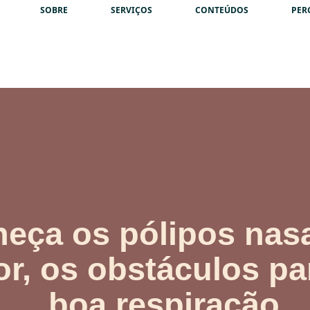
SOBRE
SERVIÇOS
CONTEÚDOS
PER
eça os pólipos nasa
r, os obstáculos p
boa respiração