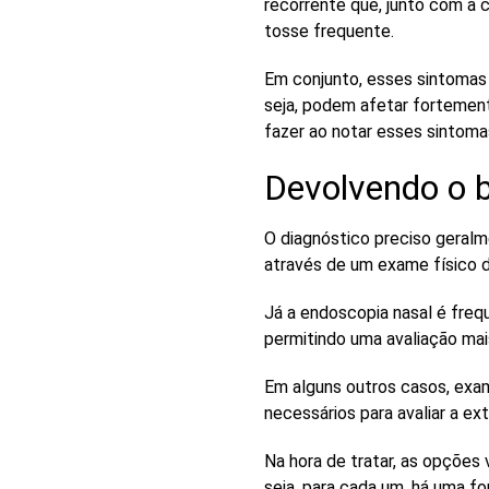
recorrente que, junto com a
tosse frequente
.
Em conjunto, esses sintomas
seja, podem afetar fortement
fazer ao notar esses sintoma
Devolvendo o 
O diagnóstico preciso geral
através de um exame físico d
Já a
endoscopia nasal
é frequ
permitindo uma avaliação mai
Em alguns outros casos,
exa
necessários para avaliar a ex
Na hora de tratar, as opções
seja, para cada um, há uma fo