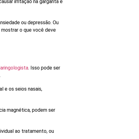
 causar
irritação na garganta
e
ansiedade
ou
depressão
. Ou
te mostrar o que você deve
laringologista
. Isso pode ser
.
l e os seios nasais,
cia magnética, podem ser
ividual ao tratamento, ou