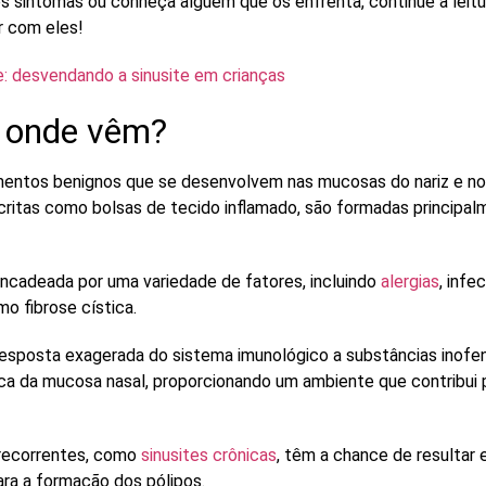
s sintomas ou conheça alguém que os enfrenta, continue a leitu
r com eles!
e: desvendando a sinusite em crianças
e onde vêm?
imentos benignos que se desenvolvem nas
mucosas do nariz
e n
scritas como
bolsas de tecido inflamado
, são formadas principal
ncadeada por uma variedade de fatores, incluindo
alergias
,
infe
smo
fibrose cística
.
 resposta exagerada do sistema imunológico a substâncias inof
ica da mucosa nasal, proporcionando um ambiente que contribui
recorrentes, como
sinusites crônicas
, têm a chance de resultar 
ara a formação dos pólipos.