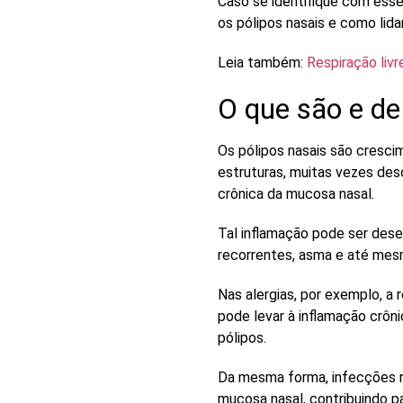
Caso se identifique com esse
os
pólipos nasais
e como lida
Leia também:
Respiração livr
O que são e d
Os pólipos nasais são cresc
estruturas, muitas vezes de
crônica da mucosa nasal.
Tal inflamação pode ser dese
recorrentes,
asma
e até me
Nas alergias, por exemplo, a
pode levar à inflamação crôn
pólipos.
Da mesma forma, infecções 
mucosa nasal, contribuindo p