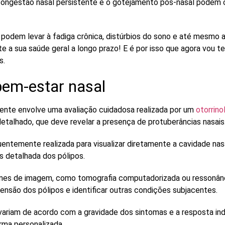
 congestão nasal persistente e o gotejamento pós-nasal podem
 podem levar à
fadiga crônica
,
distúrbios do sono
e até mesmo
e a sua saúde geral a longo prazo! E é por isso que agora vou 
s.
bem-estar nasal
mente envolve uma
avaliação cuidadosa
realizada por um
otorrino
etalhado, que deve revelar a presença de protuberâncias nasais
entemente realizada para visualizar diretamente a cavidade nasa
s detalhada dos pólipos.
mes de imagem
, como tomografia computadorizada ou ressonân
tensão dos pólipos e identificar outras condições subjacentes.
 variam de acordo com a gravidade dos sintomas e a resposta ind
rma personalizada.