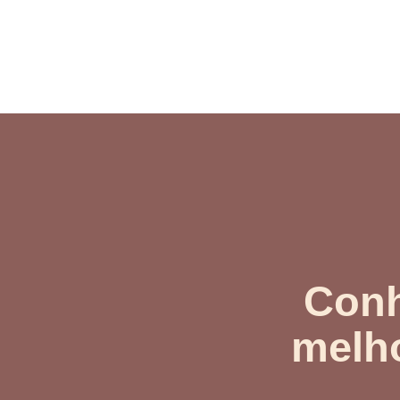
Conh
melho