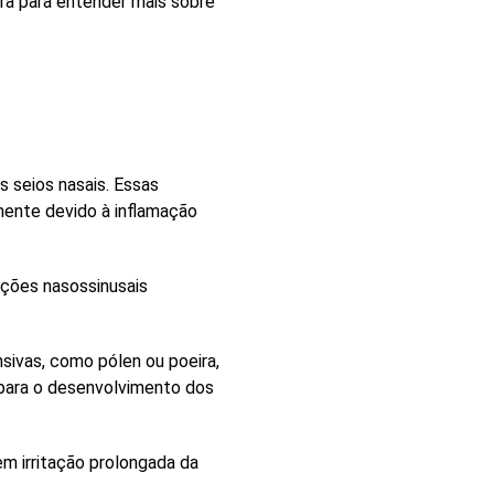
ra para entender mais sobre
os
seios nasais
. Essas
mente devido à inflamação
cções nasossinusais
ensivas, como
pólen
ou
poeira
,
 para o desenvolvimento dos
em irritação prolongada da