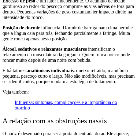
Excesso de peso
é um fator independente. O acúmulo de tecido
gorduroso ao redor do pescoço comprime as vias aéreas de fora para
dentro. Pequenas variações de peso costumam ter impacto direto na
intensidade do ronco.
Posição de dormir
influencia. Dormir de barriga para cima permite
que a língua caia para trás, fechando parcialmente a faringe. Muita
gente ronca apenas nessa posição.
Álcool, sedativos e relaxantes musculares
intensificam o
relaxamento da musculatura da garganta. Quem ronca pouco pode
roncar muito depois de uma noite com bebida.
E há fatores
anatômicos individuais
: queixo retraído, mandíbula
pequena, pescoço curto e largo. Não são modificáveis, mas precisam
ser identificados, porque mudam a estratégia de tratamento.
Veja também:
Influenza: sintomas, complicações e a importância do
otorrino
A relação com as obstruções nasais
O nariz é desenhado para ser a porta de entrada do ar. Ele aquece,