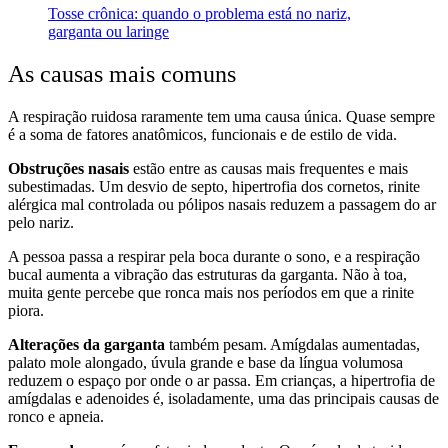
Tosse crônica: quando o problema está no nariz,
garganta ou laringe
As causas mais comuns
A respiração ruidosa raramente tem uma causa única. Quase sempre
é a soma de fatores anatômicos, funcionais e de estilo de vida.
Obstruções nasais
estão entre as causas mais frequentes e mais
subestimadas. Um desvio de septo, hipertrofia dos cornetos, rinite
alérgica mal controlada ou pólipos nasais reduzem a passagem do ar
pelo nariz.
A pessoa passa a respirar pela boca durante o sono, e a respiração
bucal aumenta a vibração das estruturas da garganta. Não à toa,
muita gente percebe que ronca mais nos períodos em que a rinite
piora.
Alterações da garganta
também pesam. Amígdalas aumentadas,
palato mole alongado, úvula grande e base da língua volumosa
reduzem o espaço por onde o ar passa. Em crianças, a hipertrofia de
amígdalas e adenoides é, isoladamente, uma das principais causas de
ronco e apneia.