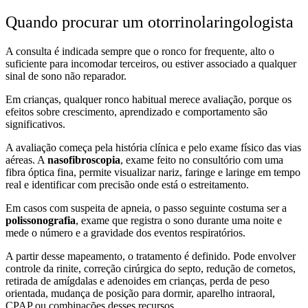
Quando procurar um otorrinolaringologista
A consulta é indicada sempre que o ronco for frequente, alto o
suficiente para incomodar terceiros, ou estiver associado a qualquer
sinal de sono não reparador.
Em crianças, qualquer ronco habitual merece avaliação, porque os
efeitos sobre crescimento, aprendizado e comportamento são
significativos.
A avaliação começa pela história clínica e pelo exame físico das vias
aéreas. A
nasofibroscopia
, exame feito no consultório com uma
fibra óptica fina, permite visualizar nariz, faringe e laringe em tempo
real e identificar com precisão onde está o estreitamento.
Em casos com suspeita de apneia, o passo seguinte costuma ser a
polissonografia
, exame que registra o sono durante uma noite e
mede o número e a gravidade dos eventos respiratórios.
A partir desse mapeamento, o tratamento é definido. Pode envolver
controle da rinite, correção cirúrgica do septo, redução de cornetos,
retirada de amígdalas e adenoides em crianças, perda de peso
orientada, mudança de posição para dormir, aparelho intraoral,
CPAP ou combinações desses recursos.